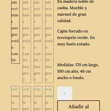
En madera noble de
caoba. Mueble y
mármol de gran
calidad.
Cajón forrado en
terciopelo verde. En
muy buén estado.
Medidas: 170 cm largo,
100 cm alto, 46 cm
ancho o fondo.
Consola
antigua
estilo
Añadir al
inglés