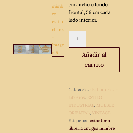
cm ancho o fondo
frontal, 59 cm cada
lado interior.
Estantería
rinconera
antigua
Añadir al
de
carrito
caña
1960.
Mueble
librero
Categorías:
Estanterías -
estantería
Libreros
,
ESTILO
librería
INDUSTRIAL
,
MUEBLE
antigua
ORIENTAL
,
VINTAGE
vintage
Etiquetas:
estantería
mimbre
librería antigua mimbre