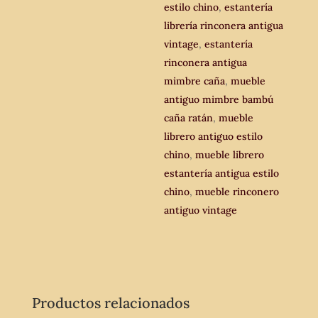
estilo
estilo chino
,
estantería
chino.
librería rinconera antigua
cantidad
vintage
,
estantería
rinconera antigua
mimbre caña
,
mueble
antiguo mimbre bambú
caña ratán
,
mueble
librero antiguo estilo
chino
,
mueble librero
estantería antigua estilo
chino
,
mueble rinconero
antiguo vintage
Productos relacionados