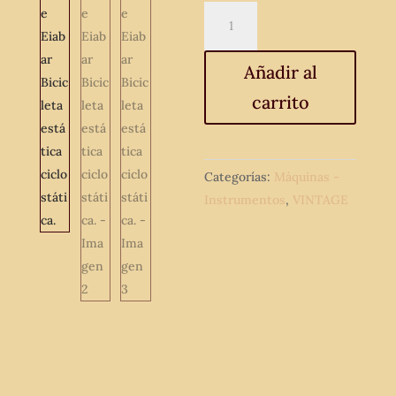
Cyclostatic
Mobylette
Eiabar
Añadir al
Bicicleta
carrito
estática
ciclostática.
cantidad
Categorías:
Máquinas -
Instrumentos
,
VINTAGE