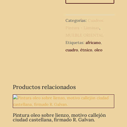
instrumentos
musicales
africanos,
Categorías:
Cuadros:
estilo
Pintura - Láminas
,
étnico.
MUEBLE ORIENTAL
cantidad
Etiquetas:
africano
,
cuadro
,
étnico
,
oleo
Productos relacionados
Pintura oleo sobre lienzo, motivo callejón
ciudad castellana, firmado R. Galvan.