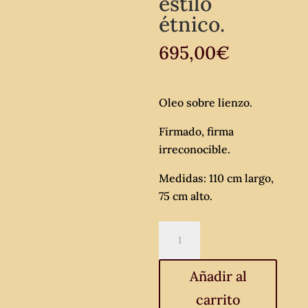
estilo
étnico.
695,00
€
Oleo sobre lienzo.
Firmado, firma
irreconocible.
Medidas: 110 cm largo,
75 cm alto.
Cuadro
oleo
sobre
Añadir al
lienzo
carrito
objetos