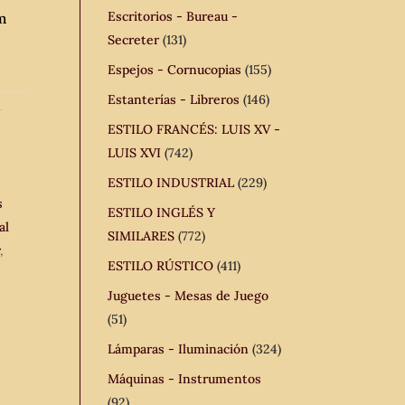
Escritorios - Bureau -
m
Secreter
(131)
Espejos - Cornucopias
(155)
Estanterías - Libreros
(146)
-
ESTILO FRANCÉS: LUIS XV -
,
LUIS XVI
(742)
ESTILO INDUSTRIAL
(229)
s
ESTILO INGLÉS Y
al
SIMILARES
(772)
r
,
ESTILO RÚSTICO
(411)
Juguetes - Mesas de Juego
(51)
Lámparas - Iluminación
(324)
Máquinas - Instrumentos
(92)