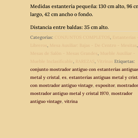
Medidas estantería pequeña: 130 cm alto, 96 c
largo, 42 cm ancho o fondo.
Distancia entre baldas: 35 cm alto.
Categorías:
CONJUNTOS COMPLETOS
,
Estanterías 
Libreros
,
Mesa Auxiliar: Bajas - De Centro - Mesitas
Mesas de Salón - Mesas Grandes
,
Mueble Auxiliar -
Mueble Inclasificable
,
RAREZAS
,
Vitrinas
Etiquetas:
conjunto mostrador antiguo con estanterías antigua
metal y cristal
,
es
,
estanterías antiguas metal y crist
con mostrador antiguo vintage
,
expositor
,
mostrado
mostrador antiguo metal y cristal 1970
,
mostrador
antiguo vintage
,
vitrina