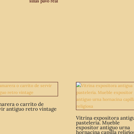
sillas pavo real
arera o carrito de
vir antiguo retro vintage
Vitrina expositora antig
pastelería. Mueble
expositor antiguo urna
hornacina capilla religio