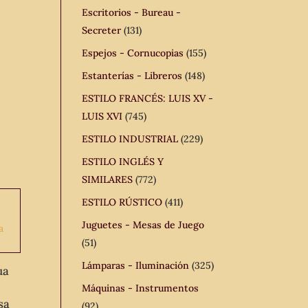
Escritorios - Bureau -
Secreter
(131)
Espejos - Cornucopias
(155)
Estanterías - Libreros
(148)
ESTILO FRANCÉS: LUIS XV -
LUIS XVI
(745)
ESTILO INDUSTRIAL
(229)
ESTILO INGLÉS Y
SIMILARES
(772)
ESTILO RÚSTICO
(411)
Juguetes - Mesas de Juego
(51)
Lámparas - Iluminación
(325)
ua
Máquinas - Instrumentos
sa
(92)