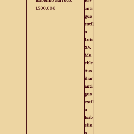
Isabelino Barroco.
1.500,00
€