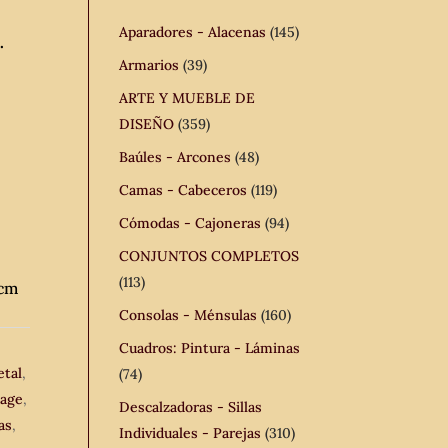
Aparadores - Alacenas
(145)
.
Armarios
(39)
ARTE Y MUEBLE DE
DISEÑO
(359)
Baúles - Arcones
(48)
Camas - Cabeceros
(119)
Cómodas - Cajoneras
(94)
CONJUNTOS COMPLETOS
(113)
 cm
Consolas - Ménsulas
(160)
Cuadros: Pintura - Láminas
etal
,
(74)
tage
,
Descalzadoras - Sillas
as
,
Individuales - Parejas
(310)