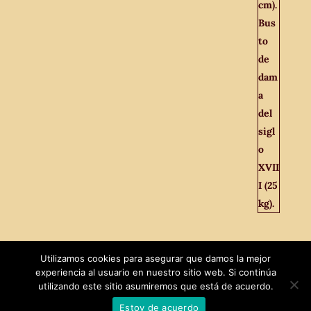
Utilizamos cookies para asegurar que damos la mejor
experiencia al usuario en nuestro sitio web. Si continúa
utilizando este sitio asumiremos que está de acuerdo.
Estoy de acuerdo
Diseñado por
MaxTech
|
El Viejo Odeón © 2021