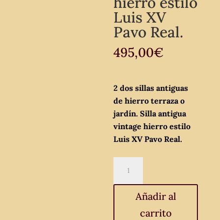
hierro estilo
Luis XV
Pavo Real.
495,00
€
2 dos sillas antiguas
de hierro terraza o
jardín. Silla antigua
vintage hierro estilo
Luis XV Pavo Real.
2
dos
sillas
Añadir al
antiguas
carrito
de