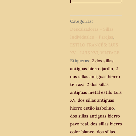
hierro
terraza
o
Categorías:
jardín.
Descalzadoras - Sillas
Silla
Individuales - Parejas
,
antigua
ESTILO FRANCÉS: LUIS
vintage
XV - LUIS XVI
,
VINTAGE
hierro
Etiquetas:
2 dos sillas
estilo
antiguas hierro jardín
,
2
Luis
dos sillas antiguas hierro
XV
terraza
,
2 dos sillas
Pavo
antiguas metal estilo Luis
Real.
XV
,
dos sillas antiguas
cantidad
hierro estilo isabelino
,
dos sillas antiguas hierro
pavo real
,
dos sillas hierro
color blanco
,
dos sillas