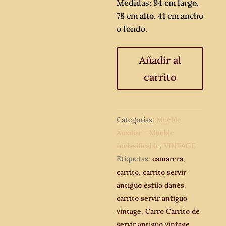
Medidas: 94 cm largo,
78 cm alto, 41 cm ancho
o fondo.
Carro
Añadir al
Carrito
carrito
de
servir
antiguo
vintage.
Categorías:
Mueble
Mueble
Auxiliar - Mueble
Auxiliar
Inclasificable
,
VINTAGE
Camarera
Etiquetas:
camarera
,
antigua
carrito
,
carrito servir
estilo
antiguo estilo danés
,
Danés
carrito servir antiguo
Mid
vintage
,
Carro Carrito de
Century.
servir antiguo vintage.