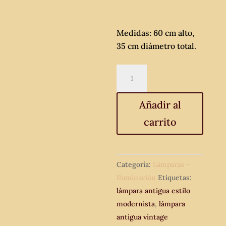
Medidas: 60 cm alto,
35 cm diámetro total.
2
dos
lámparas
Añadir al
antiguas
carrito
estilo
modernista.
Lámpara
mesilla
Categoría:
Lámparas -
de
Iluminación
Etiquetas:
noche.
lámpara antigua estilo
cantidad
modernista
,
lámpara
antigua vintage