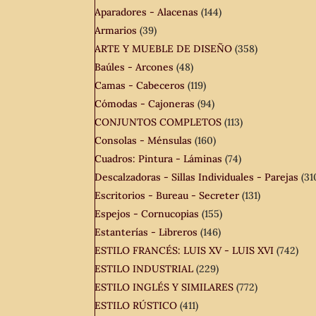
Aparadores - Alacenas
(144)
Armarios
(39)
ARTE Y MUEBLE DE DISEÑO
(358)
Baúles - Arcones
(48)
Camas - Cabeceros
(119)
Cómodas - Cajoneras
(94)
CONJUNTOS COMPLETOS
(113)
Consolas - Ménsulas
(160)
Cuadros: Pintura - Láminas
(74)
Descalzadoras - Sillas Individuales - Parejas
(31
Escritorios - Bureau - Secreter
(131)
Espejos - Cornucopias
(155)
Estanterías - Libreros
(146)
ESTILO FRANCÉS: LUIS XV - LUIS XVI
(742)
ESTILO INDUSTRIAL
(229)
ESTILO INGLÉS Y SIMILARES
(772)
ESTILO RÚSTICO
(411)