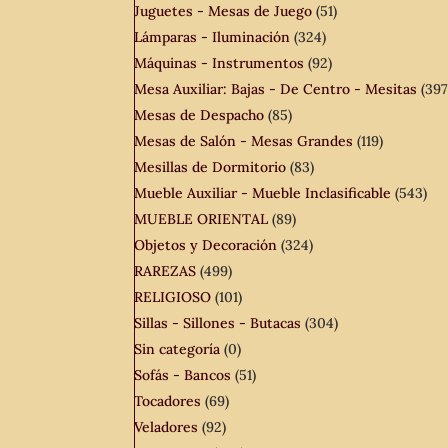
Juguetes - Mesas de Juego
(51)
Lámparas - Iluminación
(324)
Máquinas - Instrumentos
(92)
Mesa Auxiliar: Bajas - De Centro - Mesitas
(397
Mesas de Despacho
(85)
Mesas de Salón - Mesas Grandes
(119)
Mesillas de Dormitorio
(83)
Mueble Auxiliar - Mueble Inclasificable
(543)
MUEBLE ORIENTAL
(89)
Objetos y Decoración
(324)
RAREZAS
(499)
RELIGIOSO
(101)
Sillas - Sillones - Butacas
(304)
Sin categoría
(0)
Sofás - Bancos
(51)
Tocadores
(69)
Veladores
(92)