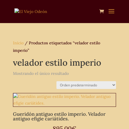
Inicio
/ Productos etiquetados “velador estilo
imperio”
velador estilo imperio
Mostrando el único resultado
Gueridón antiguo estilo imperio. Velador
antiguo efigie cariátides.
895,00
€