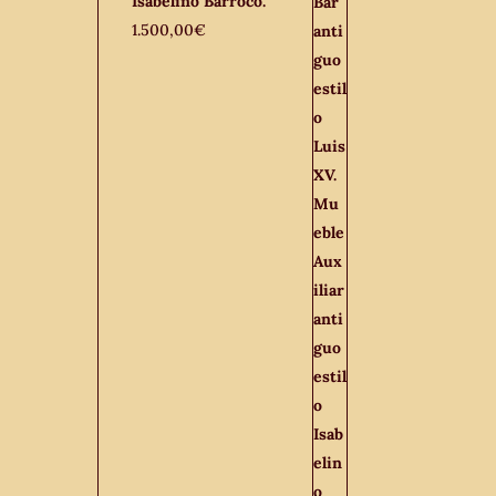
Isabelino Barroco.
1.500,00
€