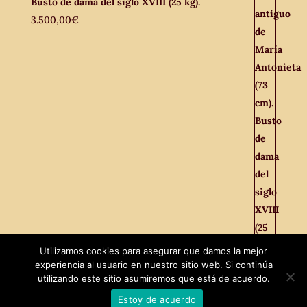
Busto de dama del siglo XVIII (25 kg).
3.500,00
€
Utilizamos cookies para asegurar que damos la mejor
experiencia al usuario en nuestro sitio web. Si continúa
Facebook
utilizando este sitio asumiremos que está de acuerdo.
Twitter
Estoy de acuerdo