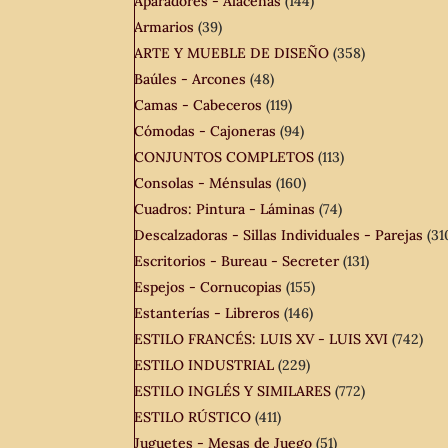
Aparadores - Alacenas
(144)
Armarios
(39)
ARTE Y MUEBLE DE DISEÑO
(358)
Baúles - Arcones
(48)
Camas - Cabeceros
(119)
Cómodas - Cajoneras
(94)
CONJUNTOS COMPLETOS
(113)
Consolas - Ménsulas
(160)
Cuadros: Pintura - Láminas
(74)
Descalzadoras - Sillas Individuales - Parejas
(31
Escritorios - Bureau - Secreter
(131)
Espejos - Cornucopias
(155)
Estanterías - Libreros
(146)
ESTILO FRANCÉS: LUIS XV - LUIS XVI
(742)
ESTILO INDUSTRIAL
(229)
ESTILO INGLÉS Y SIMILARES
(772)
ESTILO RÚSTICO
(411)
Juguetes - Mesas de Juego
(51)