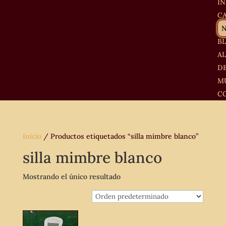
IN
C
B
A
D
M
C
Inicio
/ Productos etiquetados “silla mimbre blanco”
silla mimbre blanco
Mostrando el único resultado