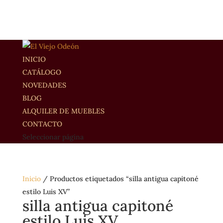
INICIO
CATÁLOGO
NOVEDADES
BLOG
ALQUILER DE MUEBLES
CONTACTO
Seleccionar página
Inicio
/ Productos etiquetados “silla antigua capitoné
estilo Luis XV”
silla antigua capitoné
estilo Luis XV