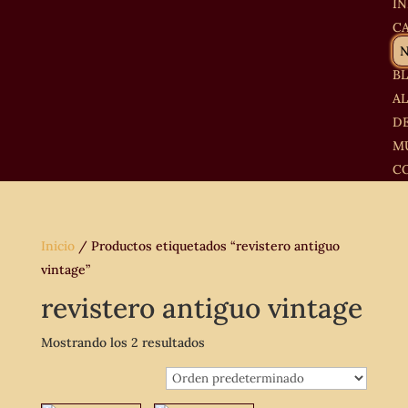
IN
C
B
A
D
M
C
Inicio
/ Productos etiquetados “revistero antiguo
vintage”
revistero antiguo vintage
Mostrando los 2 resultados