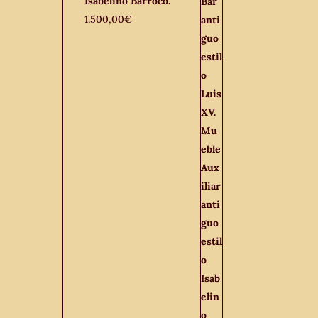
Isabelino Barroco.
1.500,00
€