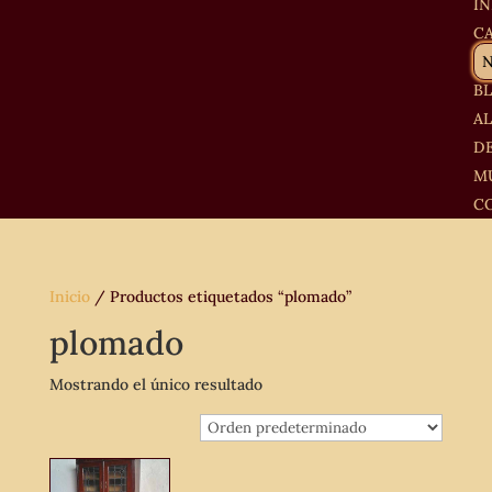
IN
C
B
A
D
M
C
Inicio
/ Productos etiquetados “plomado”
plomado
Mostrando el único resultado