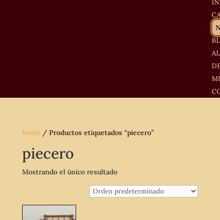
IN
C
B
A
D
M
C
Inicio
/ Productos etiquetados “piecero”
piecero
Mostrando el único resultado