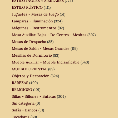
ESTILO INGLÉS Y SIMILARES
(772)
ESTILO RÚSTICO
(411)
Juguetes - Mesas de Juego
(51)
Lámparas - Iluminación
(324)
Máquinas - Instrumentos
(92)
Mesa Auxiliar: Bajas - De Centro - Mesitas
(397)
Mesas de Despacho
(85)
Mesas de Salón - Mesas Grandes
(119)
Mesillas de Dormitorio
(83)
Mueble Auxiliar - Mueble Inclasificable
(543)
MUEBLE ORIENTAL
(89)
Objetos y Decoración
(324)
RAREZAS
(499)
RELIGIOSO
(101)
Sillas - Sillones - Butacas
(304)
Sin categoría
(0)
Sofás - Bancos
(51)
Tocadores
(69)