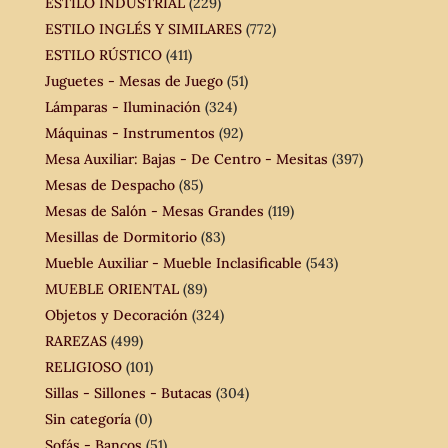
ESTILO INDUSTRIAL
(229)
ESTILO INGLÉS Y SIMILARES
(772)
ESTILO RÚSTICO
(411)
Juguetes - Mesas de Juego
(51)
Lámparas - Iluminación
(324)
Máquinas - Instrumentos
(92)
Mesa Auxiliar: Bajas - De Centro - Mesitas
(397)
Mesas de Despacho
(85)
Mesas de Salón - Mesas Grandes
(119)
Mesillas de Dormitorio
(83)
Mueble Auxiliar - Mueble Inclasificable
(543)
MUEBLE ORIENTAL
(89)
Objetos y Decoración
(324)
RAREZAS
(499)
RELIGIOSO
(101)
Sillas - Sillones - Butacas
(304)
Sin categoría
(0)
Sofás - Bancos
(51)