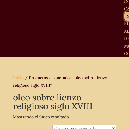
IN
C
B
A
D
M
C
Inicio
/ Productos etiquetados “oleo sobre lienzo
religioso siglo XVIII”
oleo sobre lienzo
religioso siglo XVIII
Mostrando el único resultado