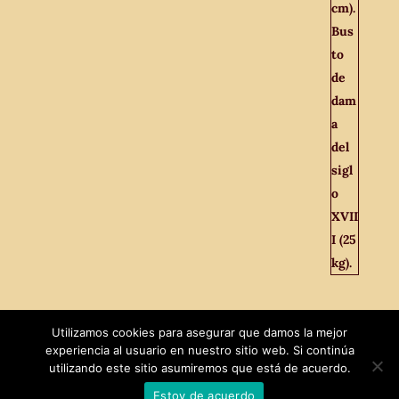
Utilizamos cookies para asegurar que damos la mejor
experiencia al usuario en nuestro sitio web. Si continúa
utilizando este sitio asumiremos que está de acuerdo.
Estoy de acuerdo
Diseñado por
MaxTech
|
El Viejo Odeón © 2021