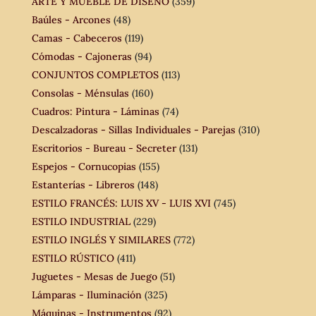
ARTE Y MUEBLE DE DISEÑO
(359)
Baúles - Arcones
(48)
Camas - Cabeceros
(119)
Cómodas - Cajoneras
(94)
CONJUNTOS COMPLETOS
(113)
Consolas - Ménsulas
(160)
Cuadros: Pintura - Láminas
(74)
Descalzadoras - Sillas Individuales - Parejas
(310)
Escritorios - Bureau - Secreter
(131)
Espejos - Cornucopias
(155)
Estanterías - Libreros
(148)
ESTILO FRANCÉS: LUIS XV - LUIS XVI
(745)
ESTILO INDUSTRIAL
(229)
ESTILO INGLÉS Y SIMILARES
(772)
ESTILO RÚSTICO
(411)
Juguetes - Mesas de Juego
(51)
Lámparas - Iluminación
(325)
Máquinas - Instrumentos
(92)