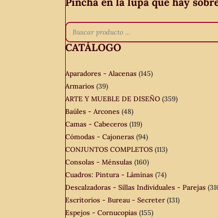
Pincha en la lupa que hay sobr
CATÁLOGO
Aparadores - Alacenas
(145)
Armarios
(39)
ARTE Y MUEBLE DE DISEÑO
(359)
Baúles - Arcones
(48)
Camas - Cabeceros
(119)
Cómodas - Cajoneras
(94)
CONJUNTOS COMPLETOS
(113)
Consolas - Ménsulas
(160)
Cuadros: Pintura - Láminas
(74)
Descalzadoras - Sillas Individuales - Parejas
(31
Escritorios - Bureau - Secreter
(131)
Espejos - Cornucopias
(155)