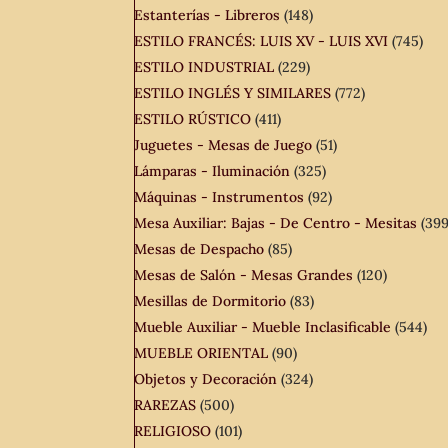
Estanterías - Libreros
(148)
ESTILO FRANCÉS: LUIS XV - LUIS XVI
(745)
ESTILO INDUSTRIAL
(229)
ESTILO INGLÉS Y SIMILARES
(772)
ESTILO RÚSTICO
(411)
Juguetes - Mesas de Juego
(51)
Lámparas - Iluminación
(325)
Máquinas - Instrumentos
(92)
Mesa Auxiliar: Bajas - De Centro - Mesitas
(399
Mesas de Despacho
(85)
Mesas de Salón - Mesas Grandes
(120)
Mesillas de Dormitorio
(83)
Mueble Auxiliar - Mueble Inclasificable
(544)
MUEBLE ORIENTAL
(90)
Objetos y Decoración
(324)
RAREZAS
(500)
RELIGIOSO
(101)