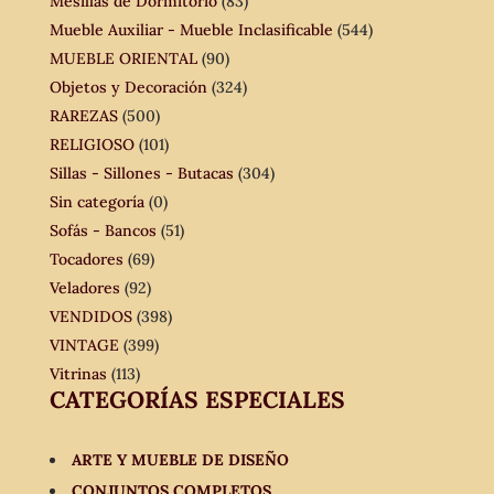
Mesillas de Dormitorio
(83)
Mueble Auxiliar - Mueble Inclasificable
(544)
MUEBLE ORIENTAL
(90)
Objetos y Decoración
(324)
RAREZAS
(500)
RELIGIOSO
(101)
Sillas - Sillones - Butacas
(304)
Sin categoría
(0)
Sofás - Bancos
(51)
Tocadores
(69)
Veladores
(92)
VENDIDOS
(398)
VINTAGE
(399)
Vitrinas
(113)
CATEGORÍAS ESPECIALES
ARTE Y MUEBLE DE DISEÑO
CONJUNTOS COMPLETOS