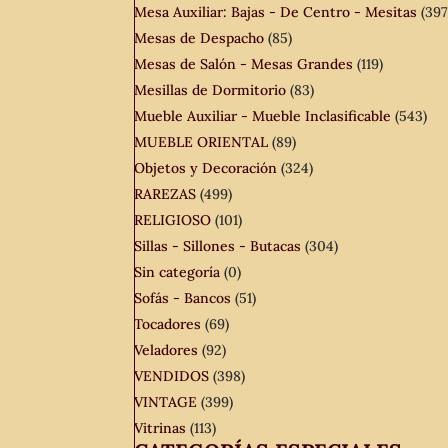
Mesa Auxiliar: Bajas - De Centro - Mesitas
(397
Mesas de Despacho
(85)
Mesas de Salón - Mesas Grandes
(119)
Mesillas de Dormitorio
(83)
Mueble Auxiliar - Mueble Inclasificable
(543)
MUEBLE ORIENTAL
(89)
Objetos y Decoración
(324)
RAREZAS
(499)
RELIGIOSO
(101)
Sillas - Sillones - Butacas
(304)
Sin categoría
(0)
Sofás - Bancos
(51)
Tocadores
(69)
Veladores
(92)
VENDIDOS
(398)
VINTAGE
(399)
Vitrinas
(113)