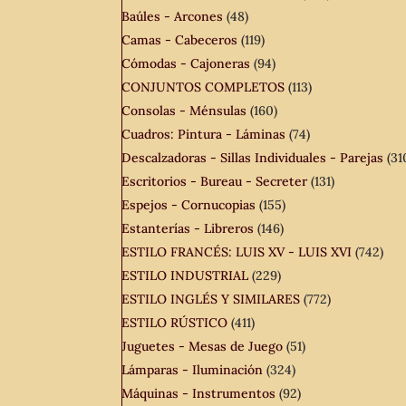
Baúles - Arcones
(48)
Camas - Cabeceros
(119)
Cómodas - Cajoneras
(94)
CONJUNTOS COMPLETOS
(113)
Consolas - Ménsulas
(160)
Cuadros: Pintura - Láminas
(74)
Descalzadoras - Sillas Individuales - Parejas
(31
Escritorios - Bureau - Secreter
(131)
Espejos - Cornucopias
(155)
Estanterías - Libreros
(146)
ESTILO FRANCÉS: LUIS XV - LUIS XVI
(742)
ESTILO INDUSTRIAL
(229)
ESTILO INGLÉS Y SIMILARES
(772)
ESTILO RÚSTICO
(411)
Juguetes - Mesas de Juego
(51)
Lámparas - Iluminación
(324)
Máquinas - Instrumentos
(92)