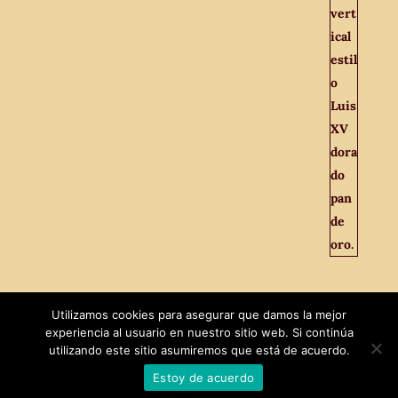
Utilizamos cookies para asegurar que damos la mejor
experiencia al usuario en nuestro sitio web. Si continúa
utilizando este sitio asumiremos que está de acuerdo.
Estoy de acuerdo
Diseñado por
MaxTech
|
El Viejo Odeón © 2021