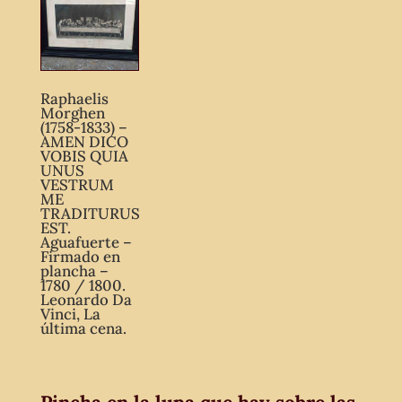
Raphaelis
Morghen
(1758-1833) –
AMEN DICO
VOBIS QUIA
UNUS
VESTRUM
ME
TRADITURUS
EST.
Aguafuerte –
Firmado en
plancha –
1780 / 1800.
Leonardo Da
Vinci, La
última cena.