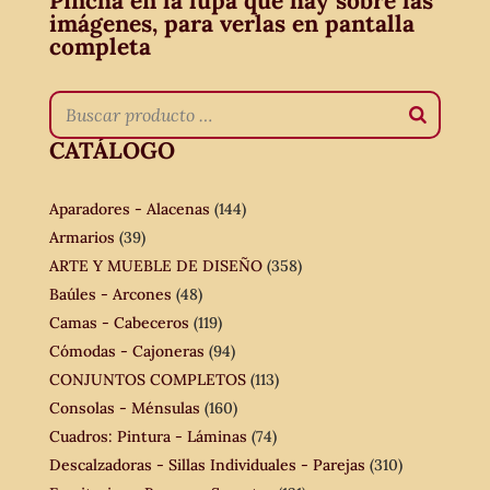
Pincha en la lupa que hay sobre las
imágenes, para verlas en pantalla
completa
CATÁLOGO
Aparadores - Alacenas
(144)
Armarios
(39)
ARTE Y MUEBLE DE DISEÑO
(358)
Baúles - Arcones
(48)
Camas - Cabeceros
(119)
Cómodas - Cajoneras
(94)
CONJUNTOS COMPLETOS
(113)
Consolas - Ménsulas
(160)
Cuadros: Pintura - Láminas
(74)
Descalzadoras - Sillas Individuales - Parejas
(310)