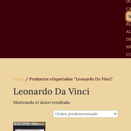
IN
C
B
A
D
M
C
Inicio
/ Productos etiquetados “Leonardo Da Vinci”
Leonardo Da Vinci
Mostrando el único resultado