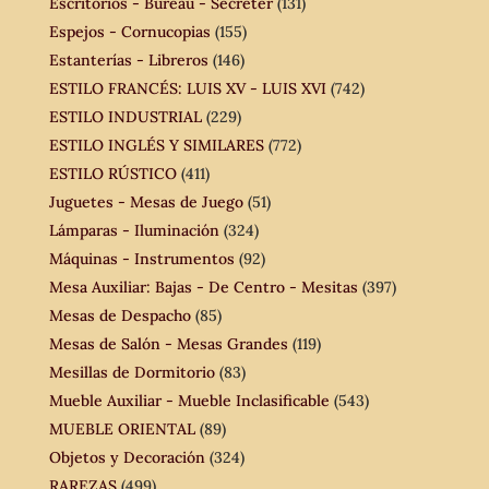
Escritorios - Bureau - Secreter
(131)
Espejos - Cornucopias
(155)
Estanterías - Libreros
(146)
ESTILO FRANCÉS: LUIS XV - LUIS XVI
(742)
ESTILO INDUSTRIAL
(229)
ESTILO INGLÉS Y SIMILARES
(772)
ESTILO RÚSTICO
(411)
Juguetes - Mesas de Juego
(51)
Lámparas - Iluminación
(324)
Máquinas - Instrumentos
(92)
Mesa Auxiliar: Bajas - De Centro - Mesitas
(397)
Mesas de Despacho
(85)
Mesas de Salón - Mesas Grandes
(119)
Mesillas de Dormitorio
(83)
Mueble Auxiliar - Mueble Inclasificable
(543)
MUEBLE ORIENTAL
(89)
Objetos y Decoración
(324)
RAREZAS
(499)