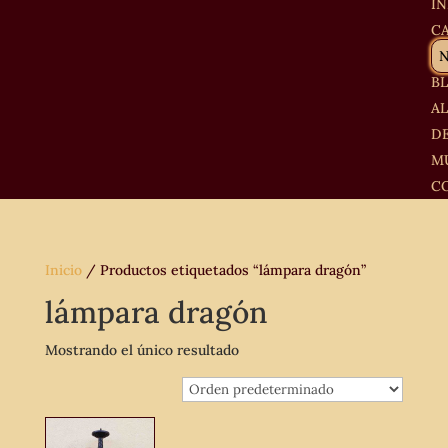
IN
C
B
A
D
M
C
Inicio
/ Productos etiquetados “lámpara dragón”
lámpara dragón
Mostrando el único resultado