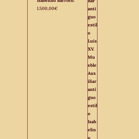
Isabelino Barroco.
1.500,00
€