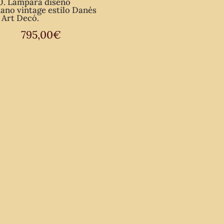
0. Lámpara diseño
liano vintage estilo Danés
 Art Decó.
795,00
€