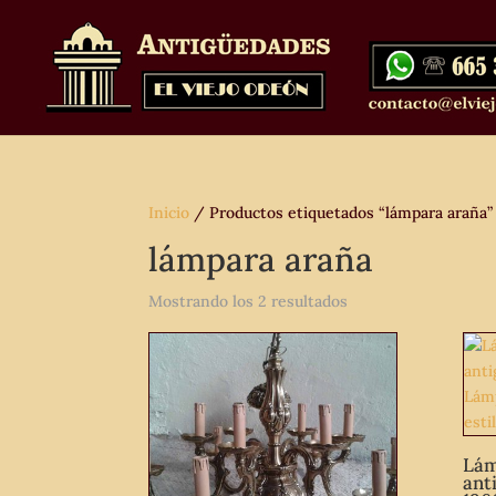
Inicio
/ Productos etiquetados “lámpara araña”
lámpara araña
Mostrando los 2 resultados
Lám
ant