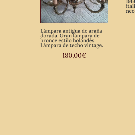
196
ita
neo
Lámpara antigua de araña
dorada. Gran lámpara de
bronce estilo holandés.
Lámpara de techo vintage.
180,00
€