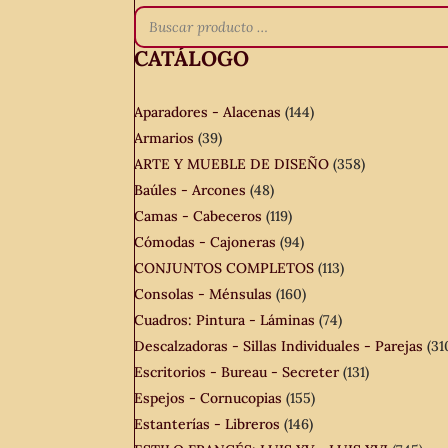
CATÁLOGO
Aparadores - Alacenas
(144)
Armarios
(39)
ARTE Y MUEBLE DE DISEÑO
(358)
Baúles - Arcones
(48)
Camas - Cabeceros
(119)
Cómodas - Cajoneras
(94)
CONJUNTOS COMPLETOS
(113)
Consolas - Ménsulas
(160)
Cuadros: Pintura - Láminas
(74)
Descalzadoras - Sillas Individuales - Parejas
(31
Escritorios - Bureau - Secreter
(131)
Espejos - Cornucopias
(155)
Estanterías - Libreros
(146)