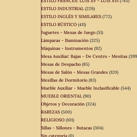
ESTILO FRANCÉS: LUIS XV - LUIS XVI
(745)
ESTILO INDUSTRIAL
(229)
ESTILO INGLÉS Y SIMILARES
(772)
ESTILO RÚSTICO
(411)
Juguetes - Mesas de Juego
(51)
Lámparas - Iluminación
(325)
Máquinas - Instrumentos
(92)
Mesa Auxiliar: Bajas - De Centro - Mesitas
(399
Mesas de Despacho
(85)
Mesas de Salón - Mesas Grandes
(120)
Mesillas de Dormitorio
(83)
Mueble Auxiliar - Mueble Inclasificable
(544)
MUEBLE ORIENTAL
(90)
Objetos y Decoración
(324)
RAREZAS
(500)
RELIGIOSO
(101)
Sillas - Sillones - Butacas
(304)
Sin categoría
(0)