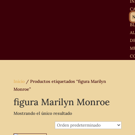
IN
C
B
A
D
M
C
Inicio
/ Productos etiquetados “figura Marilyn
Monroe”
figura Marilyn Monroe
Mostrando el único resultado