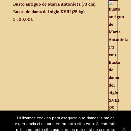
Busto antiguo de María Antonieta (73 cm).
Busto de dama del siglo XVIII (25 kg).
3.500,00
€
Utilizamos cookies para asegurar que damos la mejor
experiencia al usuario en nuestro sitio web. Si continúa
Facebook
utilizando este sitio asumiremos que está de acuerdo.