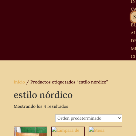
IN
C
B
A
D
M
C
Inicio
/ Productos etiquetados “estilo nórdico”
estilo nórdico
Mostrando los 4 resultados