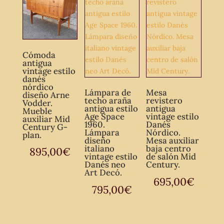
Cómoda
antigua
vintage estilo
danés
nórdico
Lámpara de
Mesa
diseño Arne
techo araña
revistero
Vodder.
antigua estilo
antigua
Mueble
Age Space
vintage estilo
auxiliar Mid
1960.
Danés
Century G-
Lámpara
Nórdico.
plan.
diseño
Mesa auxiliar
italiano
baja centro
895,00
€
vintage estilo
de salón Mid
Danés neo
Century.
Art Decó.
695,00
€
795,00
€