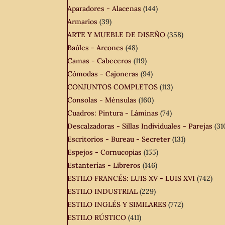
Aparadores - Alacenas
(144)
Armarios
(39)
ARTE Y MUEBLE DE DISEÑO
(358)
Baúles - Arcones
(48)
Camas - Cabeceros
(119)
Cómodas - Cajoneras
(94)
CONJUNTOS COMPLETOS
(113)
Consolas - Ménsulas
(160)
Cuadros: Pintura - Láminas
(74)
Descalzadoras - Sillas Individuales - Parejas
(31
Escritorios - Bureau - Secreter
(131)
Espejos - Cornucopias
(155)
Estanterías - Libreros
(146)
ESTILO FRANCÉS: LUIS XV - LUIS XVI
(742)
ESTILO INDUSTRIAL
(229)
ESTILO INGLÉS Y SIMILARES
(772)
ESTILO RÚSTICO
(411)