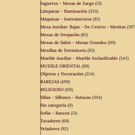
Juguetes - Mesas de Juego
(51)
Lámparas - Iluminación
(324)
Máquinas - Instrumentos
(92)
Mesa Auxiliar: Bajas - De Centro - Mesitas
(397
Mesas de Despacho
(85)
Mesas de Salón - Mesas Grandes
(119)
Mesillas de Dormitorio
(83)
Mueble Auxiliar - Mueble Inclasificable
(543)
MUEBLE ORIENTAL
(89)
Objetos y Decoración
(324)
RAREZAS
(499)
RELIGIOSO
(101)
Sillas - Sillones - Butacas
(304)
Sin categoría
(0)
Sofás - Bancos
(51)
Tocadores
(69)
Veladores
(92)