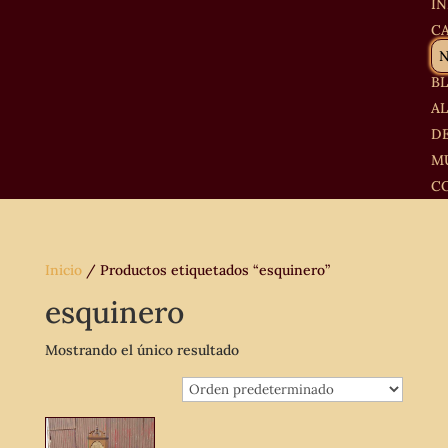
IN
C
B
A
D
M
C
Inicio
/ Productos etiquetados “esquinero”
esquinero
Mostrando el único resultado