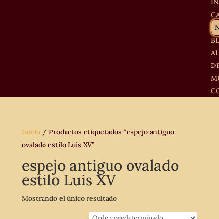
IN
C
B
A
D
M
C
Inicio
/ Productos etiquetados “espejo antiguo
ovalado estilo Luis XV”
espejo antiguo ovalado
estilo Luis XV
Mostrando el único resultado