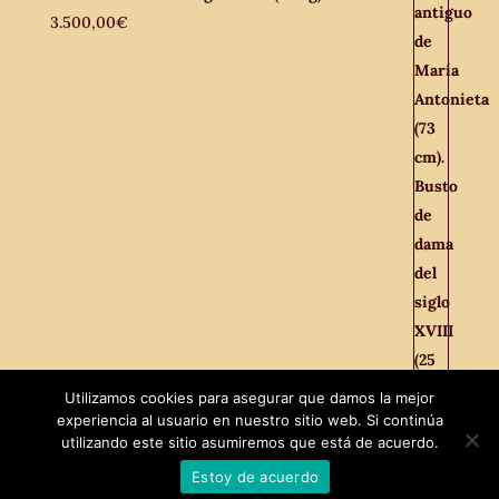
3.500,00
€
Utilizamos cookies para asegurar que damos la mejor
experiencia al usuario en nuestro sitio web. Si continúa
Facebook
utilizando este sitio asumiremos que está de acuerdo.
Twitter
Estoy de acuerdo
Diseñado por
MaxTech
|
El Viejo Odeón © 2021