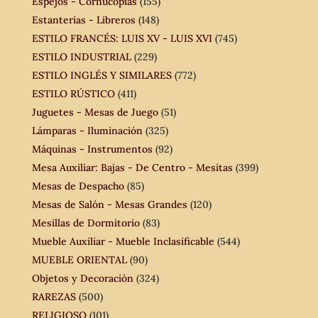
Espejos - Cornucopias
(155)
Estanterías - Libreros
(148)
ESTILO FRANCÉS: LUIS XV - LUIS XVI
(745)
ESTILO INDUSTRIAL
(229)
ESTILO INGLÉS Y SIMILARES
(772)
ESTILO RÚSTICO
(411)
Juguetes - Mesas de Juego
(51)
Lámparas - Iluminación
(325)
Máquinas - Instrumentos
(92)
Mesa Auxiliar: Bajas - De Centro - Mesitas
(399)
Mesas de Despacho
(85)
Mesas de Salón - Mesas Grandes
(120)
Mesillas de Dormitorio
(83)
Mueble Auxiliar - Mueble Inclasificable
(544)
MUEBLE ORIENTAL
(90)
Objetos y Decoración
(324)
RAREZAS
(500)
RELIGIOSO
(101)