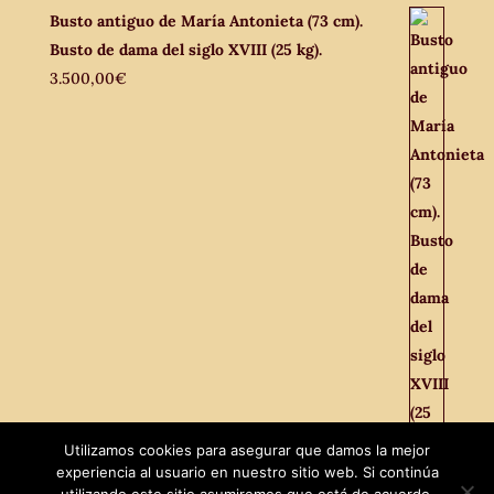
Busto antiguo de María Antonieta (73 cm).
Busto de dama del siglo XVIII (25 kg).
3.500,00
€
Utilizamos cookies para asegurar que damos la mejor
experiencia al usuario en nuestro sitio web. Si continúa
Facebook