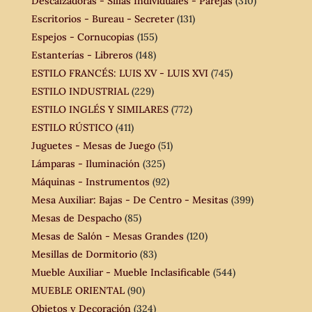
Descalzadoras - Sillas Individuales - Parejas
(310)
Escritorios - Bureau - Secreter
(131)
Espejos - Cornucopias
(155)
Estanterías - Libreros
(148)
ESTILO FRANCÉS: LUIS XV - LUIS XVI
(745)
ESTILO INDUSTRIAL
(229)
ESTILO INGLÉS Y SIMILARES
(772)
ESTILO RÚSTICO
(411)
Juguetes - Mesas de Juego
(51)
Lámparas - Iluminación
(325)
Máquinas - Instrumentos
(92)
Mesa Auxiliar: Bajas - De Centro - Mesitas
(399)
Mesas de Despacho
(85)
Mesas de Salón - Mesas Grandes
(120)
Mesillas de Dormitorio
(83)
Mueble Auxiliar - Mueble Inclasificable
(544)
MUEBLE ORIENTAL
(90)
Objetos y Decoración
(324)