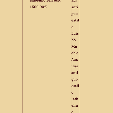
Isabelino Barroco.
1.500,00
€