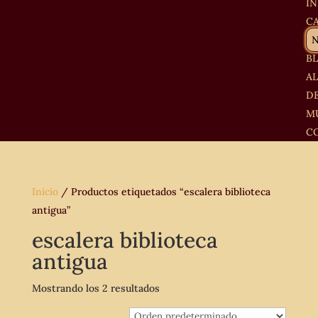
IN
C
B
A
D
M
C
Inicio
/ Productos etiquetados “escalera biblioteca
antigua”
escalera biblioteca
antigua
Mostrando los 2 resultados