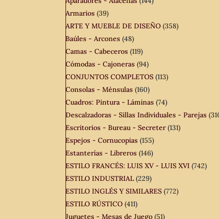
Aparadores - Alacenas
(144)
Armarios
(39)
ARTE Y MUEBLE DE DISEÑO
(358)
Baúles - Arcones
(48)
Camas - Cabeceros
(119)
Cómodas - Cajoneras
(94)
CONJUNTOS COMPLETOS
(113)
Consolas - Ménsulas
(160)
Cuadros: Pintura - Láminas
(74)
Descalzadoras - Sillas Individuales - Parejas
(31
Escritorios - Bureau - Secreter
(131)
Espejos - Cornucopias
(155)
Estanterías - Libreros
(146)
ESTILO FRANCÉS: LUIS XV - LUIS XVI
(742)
ESTILO INDUSTRIAL
(229)
ESTILO INGLÉS Y SIMILARES
(772)
ESTILO RÚSTICO
(411)
Juguetes - Mesas de Juego
(51)