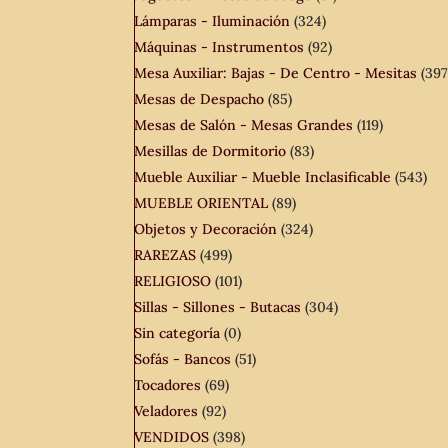
Lámparas - Iluminación
(324)
Máquinas - Instrumentos
(92)
Mesa Auxiliar: Bajas - De Centro - Mesitas
(397
Mesas de Despacho
(85)
Mesas de Salón - Mesas Grandes
(119)
Mesillas de Dormitorio
(83)
Mueble Auxiliar - Mueble Inclasificable
(543)
MUEBLE ORIENTAL
(89)
Objetos y Decoración
(324)
RAREZAS
(499)
RELIGIOSO
(101)
Sillas - Sillones - Butacas
(304)
Sin categoría
(0)
Sofás - Bancos
(51)
Tocadores
(69)
Veladores
(92)
VENDIDOS
(398)