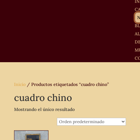
IN
C
B
A
D
M
C
Inicio
/ Productos etiquetados “cuadro chino”
cuadro chino
Mostrando el único resultado