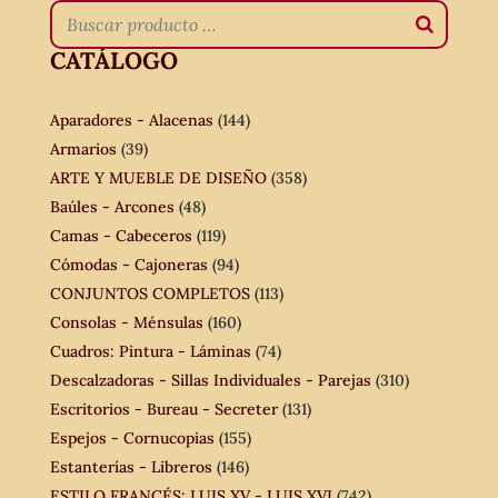
CATÁLOGO
Aparadores - Alacenas
(144)
Armarios
(39)
ARTE Y MUEBLE DE DISEÑO
(358)
Baúles - Arcones
(48)
Camas - Cabeceros
(119)
Cómodas - Cajoneras
(94)
CONJUNTOS COMPLETOS
(113)
Consolas - Ménsulas
(160)
Cuadros: Pintura - Láminas
(74)
Descalzadoras - Sillas Individuales - Parejas
(310)
Escritorios - Bureau - Secreter
(131)
Espejos - Cornucopias
(155)
Estanterías - Libreros
(146)
ESTILO FRANCÉS: LUIS XV - LUIS XVI
(742)