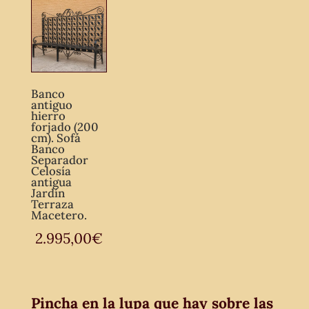
Banco
antiguo
hierro
forjado (200
cm). Sofá
Banco
Separador
Celosía
antigua
Jardín
Terraza
Macetero.
2.995,00
€
Pincha en la lupa que hay sobre las