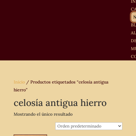
IN
C
B
A
D
M
C
Inicio
/ Productos etiquetados “celosía antigua
hierro”
celosía antigua hierro
Mostrando el único resultado