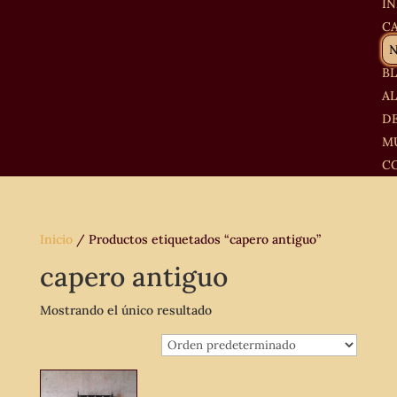
IN
C
B
A
D
M
C
Inicio
/ Productos etiquetados “capero antiguo”
capero antiguo
Mostrando el único resultado