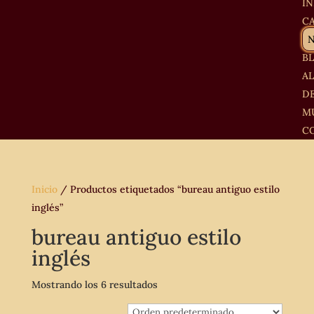
IN
C
B
A
D
M
C
Inicio
/ Productos etiquetados “bureau antiguo estilo
inglés”
bureau antiguo estilo
inglés
Mostrando los 6 resultados