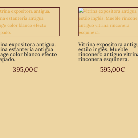
rina expositora antigua.
Vitrina expositora antig
rina estantería antigua
estilo inglés. Mueble
tage color blanco efecto
rinconero antiguo vitrin
apado.
rinconera esquinera.
395,00
€
595,00
€