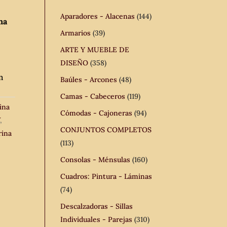
Aparadores - Alacenas
(144)
na
Armarios
(39)
ARTE Y MUEBLE DE
DISEÑO
(358)
m
Baúles - Arcones
(48)
Camas - Cabeceros
(119)
rina
Cómodas - Cajoneras
(94)
V
,
CONJUNTOS COMPLETOS
rina
(113)
Consolas - Ménsulas
(160)
Cuadros: Pintura - Láminas
(74)
Descalzadoras - Sillas
Individuales - Parejas
(310)