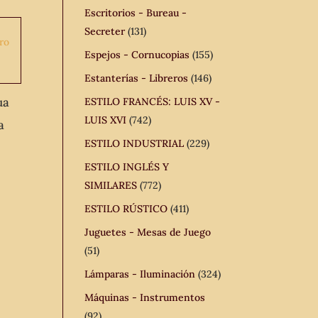
Escritorios - Bureau -
Secreter
(131)
Espejos - Cornucopias
(155)
Estanterías - Libreros
(146)
ua
ESTILO FRANCÉS: LUIS XV -
LUIS XVI
(742)
a
ESTILO INDUSTRIAL
(229)
ESTILO INGLÉS Y
SIMILARES
(772)
ESTILO RÚSTICO
(411)
Juguetes - Mesas de Juego
(51)
Lámparas - Iluminación
(324)
Máquinas - Instrumentos
(92)