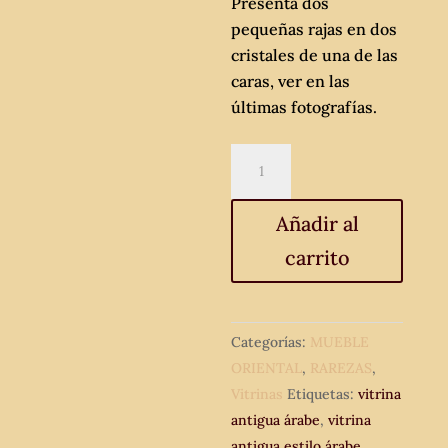
Presenta dos
pequeñas rajas en dos
cristales de una de las
caras, ver en las
últimas fotografías.
Vitrina
antigua
estilo
Añadir al
árabe.
carrito
vitrina
expositora
antigua
vintage
Categorías:
MUEBLE
hexagonal
ORIENTAL
,
RAREZAS
,
metal
Vitrinas
Etiquetas:
vitrina
repujado.
antigua árabe
,
vitrina
cantidad
antigua estilo árabe
,