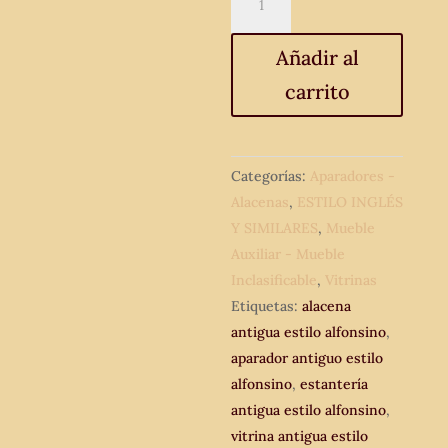
antigua
con
Añadir al
espejo
carrito
estilo
alfonsino.
Mueble
estantería
Categorías:
Aparadores -
alacena
Alacenas
,
ESTILO INGLÉS
antigua.
Y SIMILARES
,
Mueble
cantidad
Auxiliar - Mueble
Inclasificable
,
Vitrinas
Etiquetas:
alacena
antigua estilo alfonsino
,
aparador antiguo estilo
alfonsino
,
estantería
antigua estilo alfonsino
,
vitrina antigua estilo