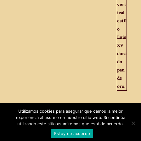
Utilizamos cookies para asegurar que damos la mejor
experiencia al usuario en nuestro sitio web. Si continúa
utilizando este sitio asumiremos que está de acuerdo.
Estoy de acuerdo
Diseñado por
MaxTech
|
El Viejo Odeón © 2021