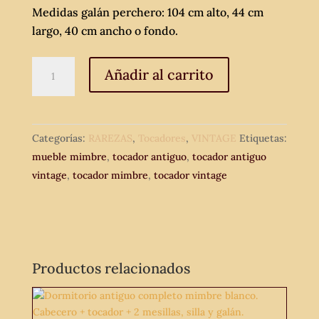
Medidas galán perchero: 104 cm alto, 44 cm
largo, 40 cm ancho o fondo.
Tocador
Añadir al carrito
antiguo
mimbre
blanco.
Categorías:
RAREZAS
,
Tocadores
,
VINTAGE
Etiquetas:
Tocador
mueble mimbre
,
tocador antiguo
,
tocador antiguo
vintage.
vintage
,
tocador mimbre
,
tocador vintage
cantidad
Productos relacionados