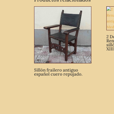
2 Do
Ren
sill
XII
Sillón frailero antiguo
español cuero repujado.