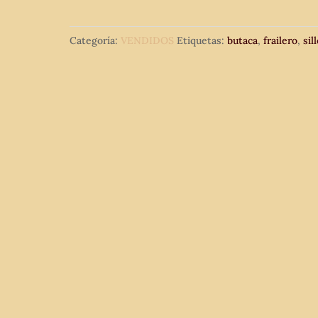
Categoría:
VENDIDOS
Etiquetas:
butaca
,
frailero
,
sil